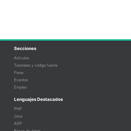
Secciones
Artículos
Tutoriales y código fuente
Foros
Eventos
Empleo
Lenguajes Destacados
PHP
Java
ASP
Bases de datos