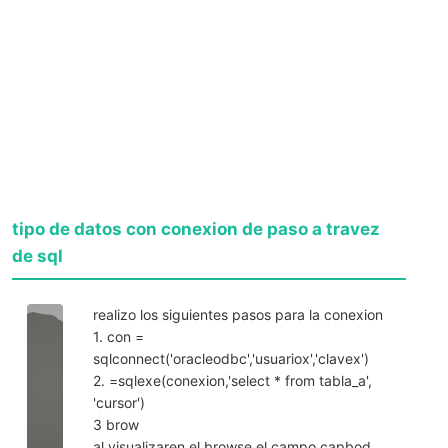
tipo de datos con conexion de paso a travez
de sql
realizo los siguientes pasos para la conexion
1. con =
sqlconnect('oracleodbc','usuariox','clavex')
2. =sqlexe(conexion,'select * from tabla_a',
'cursor')
3 brow
al visualizaren el browse el campo capbod