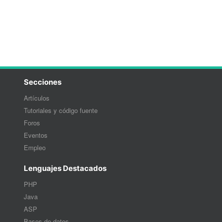
Secciones
Artículos
Tutoriales y código fuente
Foros
Eventos
Empleo
Lenguajes Destacados
PHP
Java
ASP
Bases de datos