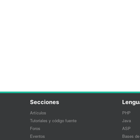
Secciones
Lengu
Artículos
PHP
Tutoriales y código fuente
Java
Foros
ASP
Eventos
Bases de