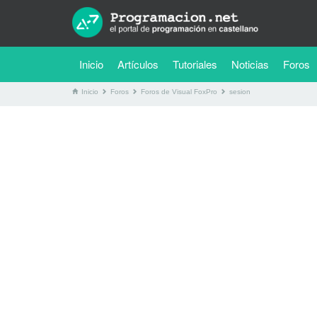
(current)
Inicio
Artículos
Tutoriales
Noticias
Foros
Inicio
Foros
Foros de Visual FoxPro
sesion