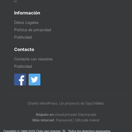
C
Información
Datos Legales
Política de privacidad
Publicidad
Contacto
Contacte con nosotros
Publicidad
Diseño WordPress
. Un proyecto de
SpyOnWeb
.
Alojado en
cloud privado Stackscale
Más internet
:
Password
|
QRcode maker
Copyright © 1995-2025 Color vivo internet, SL. Todos los derechos reservados