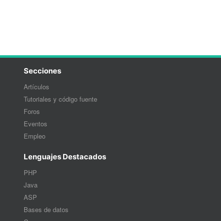
Secciones
Artículos
Tutoriales y código fuente
Foros
Eventos
Empleo
Lenguajes Destacados
PHP
Java
ASP
Bases de datos