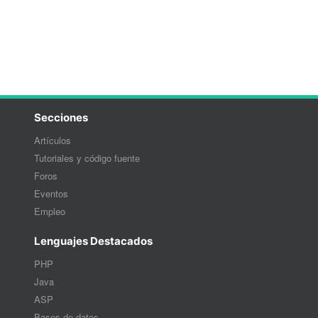
Secciones
Artículos
Tutoriales y código fuente
Foros
Eventos
Empleo
Lenguajes Destacados
PHP
Java
ASP
Bases de datos