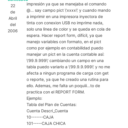
impresión ya que se manejaba el comando
22
@... say campo pict \'xxxx\' y cuando mando
de
a imprimir en una impresora inyectora de
Abril
tinta con conexion USB no imprime nada,
del
solo una linea de color y se queda en cola de
2006
espera. Hacer report form, difícil, ya que
manejo variables con formato, en el pict
como por ejemplo en contabilidad puedo
manejar un pict en la cuenta contable así:
\'99.9.999\' cambiando un campo en una
tabla puedo variarlo a \'99.9.9.999\' y no me
afecta a ningun programa de carga con get
o reporte, ya que he creado una rutina para
ello. Ademas, me falta un poquiii...to de
practica con el REPORT FORM.
Ejemplo:
Tabla del Plan de Cuentas:
Cuenta Descri_Cuenta
10-------CAJA
101-----CAJA CHICA