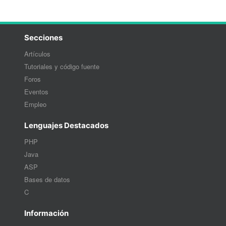
Secciones
Artículos
Tutoriales y código fuente
Foros
Eventos
Empleo
Lenguajes Destacados
PHP
Java
ASP
Bases de datos
C
Información