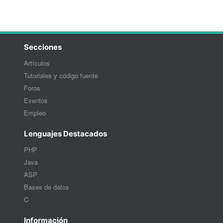
Secciones
Artículos
Tutoriales y código fuente
Foros
Eventos
Empleo
Lenguajes Destacados
PHP
Java
ASP
Bases de datos
C
Información