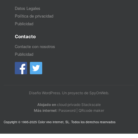
Datos Legales
Política de privacidad
Publicidad
Contacto
Contacte con nosotros
Publicidad
Diseño WordPress
. Un proyecto de
SpyOnWeb
.
Alojado en
cloud privado Stackscale
Más internet
:
Password
|
QRcode maker
Copyright © 1995-2025 Color vivo internet, SL. Todos los derechos reservados