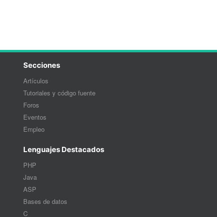
Secciones
Artículos
Tutoriales y código fuente
Foros
Eventos
Empleo
Lenguajes Destacados
PHP
Java
ASP
Bases de datos
C