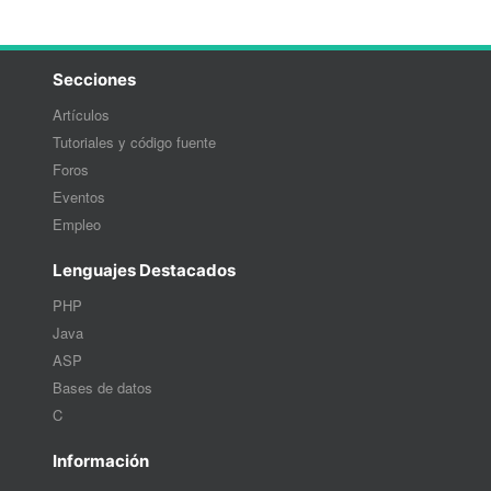
Secciones
Artículos
Tutoriales y código fuente
Foros
Eventos
Empleo
Lenguajes Destacados
PHP
Java
ASP
Bases de datos
C
Información