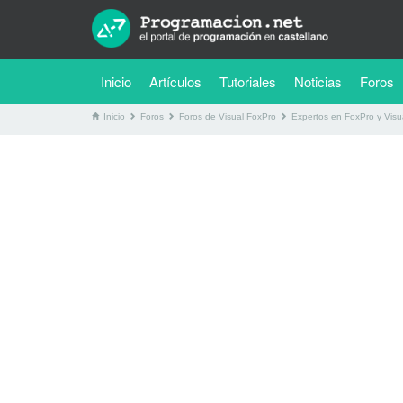
(current)
Inicio
Artículos
Tutoriales
Noticias
Foros
Inicio
Foros
Foros de Visual FoxPro
Expertos en FoxPro y Visu