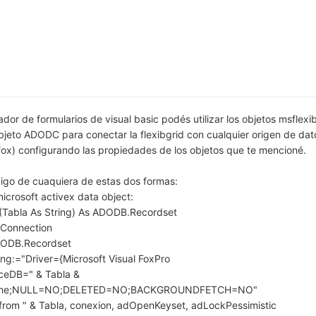
ador de formularios de visual basic podés utilizar los objetos msflexi
objeto ADODC para conectar la flexibgrid con cualquier origen de dat
 fox) configurando las propiedades de los objetos que te mencioné.
digo de cuaquiera de estas dos formas:
microsoft activex data object:
F(Tabla As String) As ADODB.Recordset
Connection
DODB.Recordset
ng:="Driver={Microsoft Visual FoxPro
ceDB=" & Tabla &
achine;NULL=NO;DELETED=NO;BACKGROUNDFETCH=NO"
 from " & Tabla, conexion, adOpenKeyset, adLockPessimistic