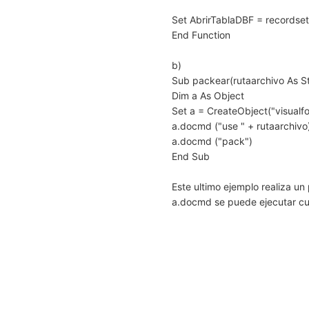
Set AbrirTablaDBF = recordset
End Function
b)
Sub packear(rutaarchivo As St
Dim a As Object
Set a = CreateObject("visualfo
a.docmd ("use " + rutaarchivo
a.docmd ("pack")
End Sub
Este ultimo ejemplo realiza u
a.docmd se puede ejecutar c