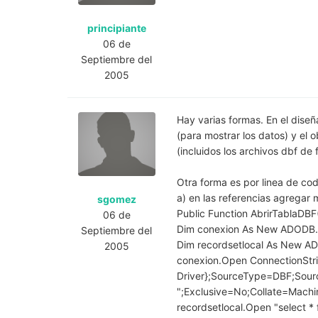
principiante
06 de
Septiembre del
2005
Hay varias formas. En el diseñ
(para mostrar los datos) y el 
(incluidos los archivos dbf de
Otra forma es por linea de co
a) en las referencias agregar 
sgomez
Public Function AbrirTablaDB
06 de
Dim conexion As New ADODB.
Septiembre del
Dim recordsetlocal As New A
2005
conexion.Open ConnectionStri
Driver};SourceType=DBF;Sour
";Exclusive=No;Collate=M
recordsetlocal.Open "select *