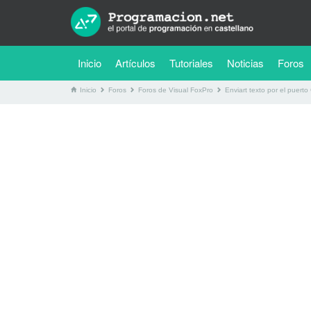
(current)
Inicio
Artículos
Tutoriales
Noticias
Foros
Inicio
Foros
Foros de Visual FoxPro
Enviart texto por el puer