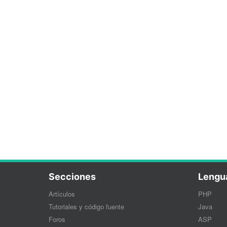
Secciones
Lengu
Artículos
PHP
Tutoriales y código fuente
Java
Foros
ASP