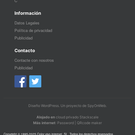
C
Información
Datos Legales
Política de privacidad
Publicidad
Contacto
Contacte con nosotros
Publicidad
Diseño WordPress
. Un proyecto de
SpyOnWeb
.
Alojado en
cloud privado Stackscale
Más internet
:
Password
|
QRcode maker
Copyright © 1995-2025 Color vivo internet, SL. Todos los derechos reservados