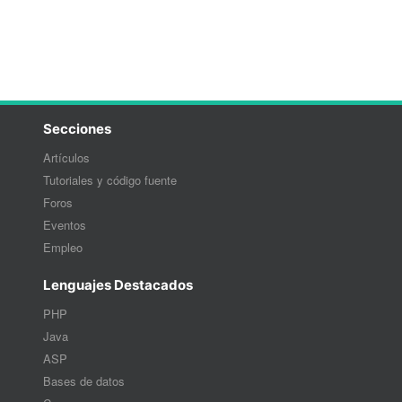
Secciones
Artículos
Tutoriales y código fuente
Foros
Eventos
Empleo
Lenguajes Destacados
PHP
Java
ASP
Bases de datos