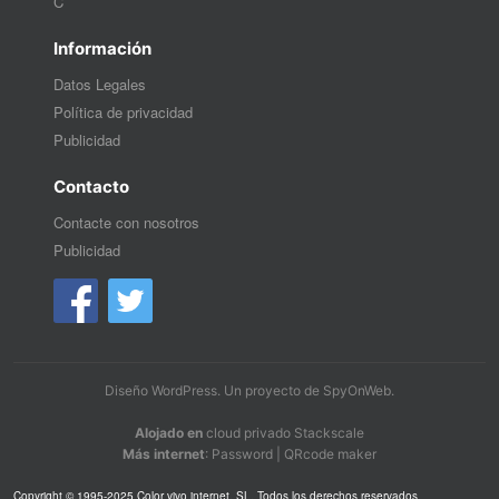
C
Información
Datos Legales
Política de privacidad
Publicidad
Contacto
Contacte con nosotros
Publicidad
Diseño WordPress
. Un proyecto de
SpyOnWeb
.
Alojado en
cloud privado Stackscale
Más internet
:
Password
|
QRcode maker
Copyright © 1995-2025 Color vivo internet, SL. Todos los derechos reservados