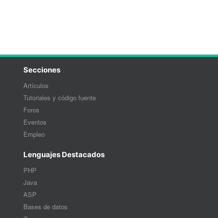
Secciones
Artículos
Tutoriales y código fuente
Foros
Eventos
Empleo
Lenguajes Destacados
PHP
Java
ASP
Bases de datos