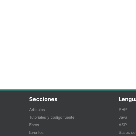
Secciones
Lengu
Artículos
PHP
Tutoriales y código fuente
Java
Foros
ASP
Eventos
Bases de