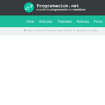
(current)
Inicio
Artículos
Tutoriales
Noticias
Foros
Inicio
Foros
Foros de Visual FoxPro
Aplicacion no valida