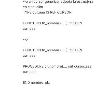
--o un cursor generico, adopta la estructura
en ejecuciòn
TYPE cur_aaa IS REF CURSOR
FUNCTION fn_nombre (.....) RETURN
cur_aaa;
--o
FUNCTION fn_nombre (.....) RETURN
cur_aaa;
PROCEDURE pr_nombre(..., out cursor_aaa
cur_aaa);
END nombre_pk;