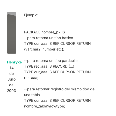
Ejemplo:
PACKAGE nombre_pk IS
--para retorna un tipo basico
TYPE cur_aaa IS REF CURSOR RETURN
{varchar2, number etc};
--para retorna un tipo particular
Henryke
TYPE rec_aaa IS RECORD (...)
14
TYPE cur_aaa IS REF CURSOR RETURN
de
rec_aaa;
Julio
del
--para retornar registro del mismo tipo de
2003
una tabla
TYPE cur_aaa IS REF CURSOR RETURN
nombre_tabla%rowtype;