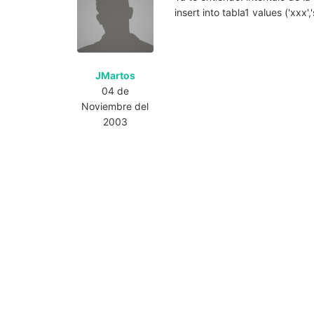
insert into tabla1 values ('xxx','s
JMartos
04 de
Noviembre del
2003