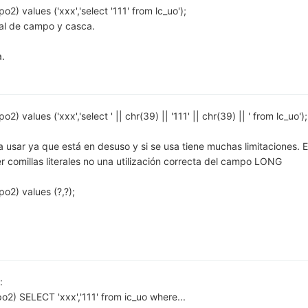
2) values ('xxx','select '111' from lc_uo');
inal de campo y casca.
a.
) values ('xxx','select ' || chr(39) || '111' || chr(39) || ' from lc_uo');
sar ya que está en desuso y si se usa tiene muchas limitaciones. E
omillas literales no una utilización correcta del campo LONG
po2) values (?,?);
:
o2) SELECT 'xxx','111' from ic_uo where...