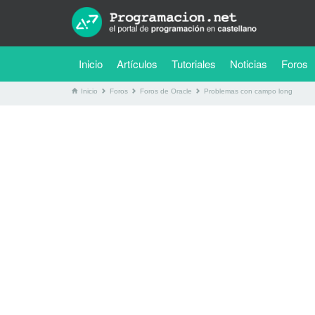
(current)
Inicio
Artículos
Tutoriales
Noticias
Foros
Inicio
Foros
Foros de Oracle
Problemas con campo long