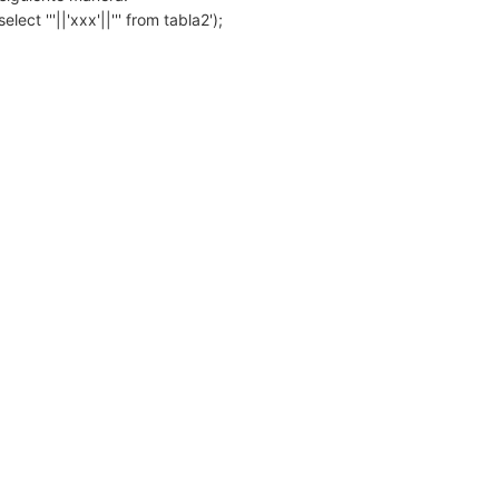
elect '''||'xxx'||''' from tabla2');