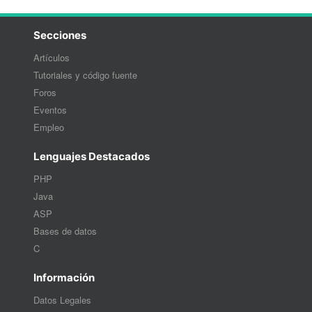
Secciones
Artículos
Tutoriales y código fuente
Foros
Eventos
Empleo
Lenguajes Destacados
PHP
Java
ASP
Bases de datos
C
Información
Datos Legales