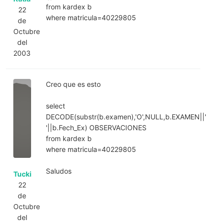
from kardex b
22
where matricula=40229805
de
Octubre
del
2003
Creo que es esto
select
DECODE(substr(b.examen),'O',NULL,b.EXAMEN||'
'||b.Fech_Ex) OBSERVACIONES
from kardex b
where matricula=40229805
Saludos
Tucki
22
de
Octubre
del