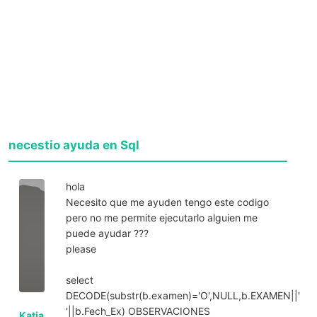
necestio ayuda en Sql
hola
Necesito que me ayuden tengo este codigo
pero no me permite ejecutarlo alguien me
puede ayudar ???
please
select
DECODE(substr(b.examen)='O',NULL,b.EXAMEN||'
'||b.Fech_Ex) OBSERVACIONES
Katia