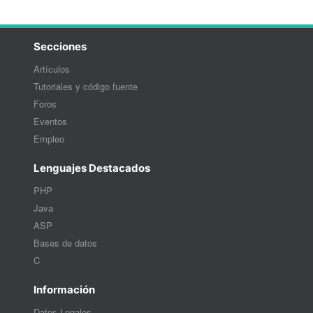
Secciones
Artículos
Tutoriales y código fuente
Foros
Eventos
Empleo
Lenguajes Destacados
PHP
Java
ASP
Bases de datos
C
Información
Datos Legales